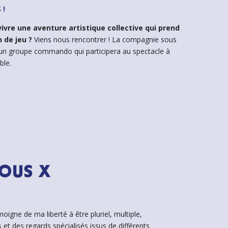
 !
vivre une aventure artistique collective qui prend
 de jeu ?
Viens nous rencontrer ! La compagnie sous
 un groupe commando qui participera au spectacle à
ble.
OUS X
moigne de ma liberté à être pluriel, multiple,
es et des regards spécialisés issus de différents