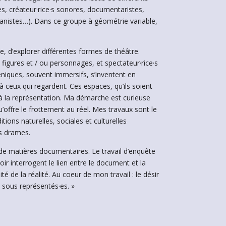
s, créateur·rice·s sonores, documentaristes,
banistes…). Dans ce groupe à géométrie variable,
.
ce, d’explorer différentes formes de théâtre.
 figures et / ou personnages, et spectateur·rice·s
niques, souvent immersifs, s’inventent en
à ceux qui regardent. Ces espaces, qu’ils soient
 à la représentation. Ma démarche est curieuse
u’offre le frottement au réel. Mes travaux sont le
tions naturelles, sociales et culturelles
es drames.
t de matières documentaires. Le travail d’enquête
ir interrogent le lien entre le document et la
ité de la réalité. Au coeur de mon travail : le désir
x sous représentés·es. »