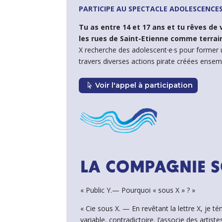
PARTICIPE AU SPECTACLE ADOLESCENCES
Tu as entre 14 et 17 ans et tu rêves de 
les rues de Saint-Etienne comme terrain
X recherche des adolescent·e·s pour former
travers diverses actions pirate créées ensem
Voir l'appel à participation
LA COMPAGNIE S
« Public Y.— Pourquoi « sous X » ? »
« Cie sous X. — En revêtant la lettre X, je té
variable, contradictoire. J’associe des artist