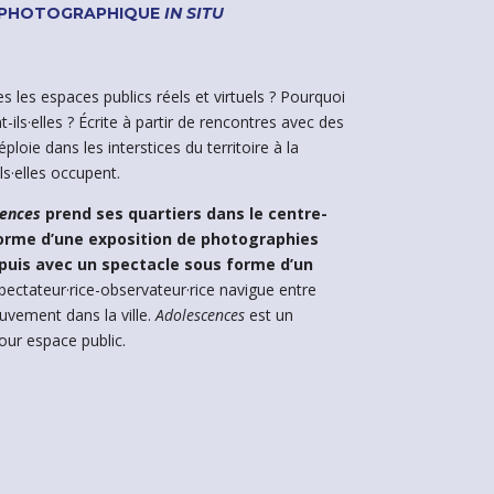
N PHOTOGRAPHIQUE
IN SITU
s les espaces publics réels et virtuels ? Pourquoi
nt-ils·elles ? Écrite à partir de rencontres avec des
ploie dans les interstices du territoire à la
ils·elles occupent.
cences
prend ses quartiers dans le centre-
 forme d’une exposition de photographies
 puis avec un spectacle sous forme d’un
pectateur·rice-observateur·rice navigue entre
uvement dans la ville.
Adolescences
est un
our espace public.