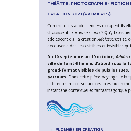
THÉÂTRE, PHOTOGRAPHIE · FICTIO
CRÉATION 2021 (PREMIÈRES)
Comment les adolescent·e·s occupent-ils·elle
choisissent-ils·elles ces lieux ? Qu’y fabrique
adolescent·e·s, la création
Adolescences
se dé
découverte des lieux visibles et invisibles qu’
Du 10 septembre au 10 octobre,
Adoles
ville de Saint-Étienne, d’abord sous la
grand-format visibles de puis les rues,
parcours.
Dans cette pièce-paysage, le·la s
différentes micro-séquences fixes ou en mo
instantané contextuel et fantasmagorique p
→
PLONGÉE EN CRÉATION