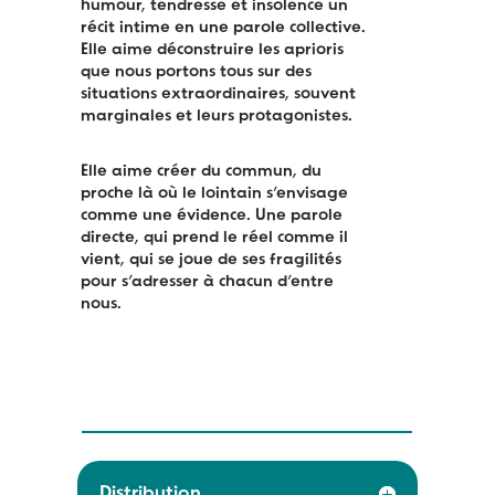
humour,
tendresse et insolence un
r
é
cit intime en une parole collective.
Elle aime d
é
construire les aprioris
que nous portons tous sur des
situations extraordinaires, souvent
marginales et leurs protagonistes.
Elle aime créer du commun, du
p
roche là où le lointain s’envisage
comme une évidence. Une parole
directe, qui prend le réel comme il
vient, qui se joue de ses fragilités
pour s’adresser à chacun d’entre
nous.
Distribution