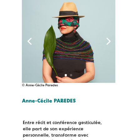
© Anne-Cécile Paredes
Anne-Cécile PAREDES
Entre r
é
cit et conf
é
rence gesticul
é
e,
elle part de son exp
é
rience
personnelle, transforme avec