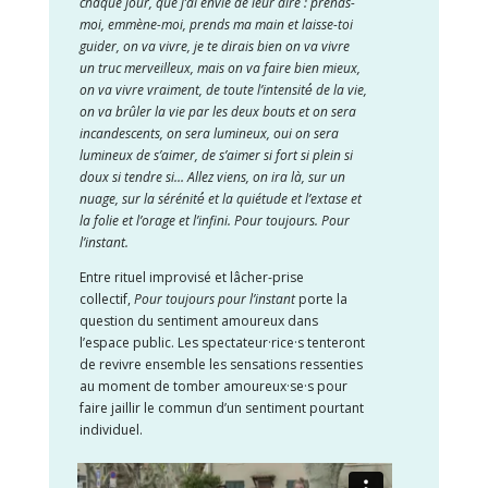
chaque jour, que j’ai envie de leur dire : prends-
moi, emmène-moi, prends ma main et laisse-toi
guider, on va vivre, je te dirais bien on va vivre
un truc merveilleux, mais on va faire bien mieux,
on va vivre vraiment, de toute l’intensité́ de la vie,
on va brûler la vie par les deux bouts et on sera
incandescents, on sera lumineux, oui on sera
lumineux de s’aimer, de s’aimer si fort si plein si
doux si tendre si… Allez viens, on ira là, sur un
nuage, sur la sérénité́ et la quiétude et l’extase et
la folie et l’orage et l’infini. Pour toujours. Pour
l’instant.
Entre rituel improvisé et lâcher-prise
collectif,
Pour toujours pour l’instant
porte la
question du sentiment amoureux dans
l’espace public. Les spectateur·rice·s tenteront
de revivre ensemble les sensations ressenties
au moment de tomber amoureux·se·s pour
faire jaillir le commun d’un sentiment pourtant
individuel.