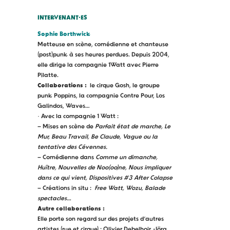
INTERVENANT·ES
Sophie Borthwick
Metteuse en scène, comédienne et chanteuse
(post)punk à ses heures perdues. Depuis 2004,
elle dirige
la compagnie 1Watt
a
vec Pierre
Pilatte.
Collaborations :
le cirque Gosh, le groupe
punk Poppins, la compagnie Contre Pour, Los
Galindos, Waves…
· Avec la compagnie 1 Watt :
– Mises en scène de
Parfait état de marche, Le
Mur, Beau Travail, Be Claude, Vague ou la
tentative des Cévennes.
– Comédienne dans
Comme un dimanche,
Huître, Nouvelles de Noo(oo)ne, Nous impliquer
dans ce qui vient, Dispositives #3 After Colapse
– Créations in situ :
Free Watt, Wozu, Balade
spectacles…
Autre collaborations :
Elle porte son regard sur des projets d’autres
artistes (rue et cirque) : Olivier Debelhoir, Jörg