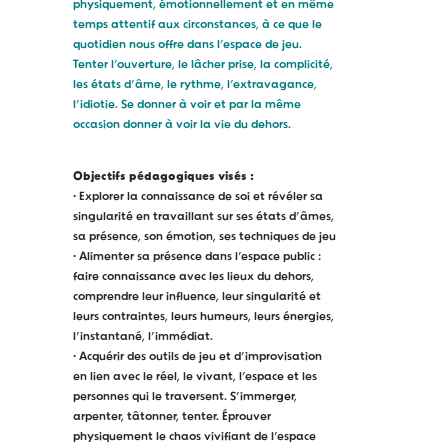
physiquement, émotionnellement et en même
temps attentif aux circonstances, à ce que le
quotidien nous offre dans l’espace de jeu.
Tenter l’ouverture, le lâcher prise, la complicité,
les états d’âme, le rythme, l’extravagance,
l’idiotie. Se donner à voir et par la même
occasion donner à voir la vie du dehors.
Objectifs pédagogiques visés :
•
Explorer la connaissance de soi et révéler sa
singularité en travaillant sur ses états d’âmes,
sa présence, son émotion, ses techniques de jeu
•
Alimenter
sa présence
dans l’espace public :
faire connaissance avec les lieux du dehors,
comprendre leur influence, leur singularité et
leurs contraintes,
l
eurs
humeur
s
, l
eurs
énergie
s
,
l’instantané,
l’immédia
t.
•
Acquérir des outils de jeu et d’improvisation
en lien avec le réel, le vivant, l’espace et
les
personnes
qui le traversent
.
S’immerger,
arpenter, tâtonner, tenter. Éprouver
physiquement le chaos vivifiant de l’espace